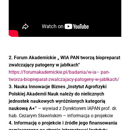
2. Forum Akademickie „ WIA PAN tworzą biopreparat
zwalczający patogeny w jabłkach”
https://forumakademickie.pl/badania/w-ia– pan-
tworza-biopreparat-zwalczajacy-patogeny-w-jablkach/
3. Nauka Innowacje Biznes „Instytut Agrofizyki
Polskiej Akademii Nauk należy do nielicznych
jednostek naukowych wyróżnionych kategorią
naukową A+”
– wywiad z Dyrektorem IAPAN prof. dr.
hab. Cezarym Sławińskim – informacja o projekcie
4. Informację o projekcie i źródle jego finansowania