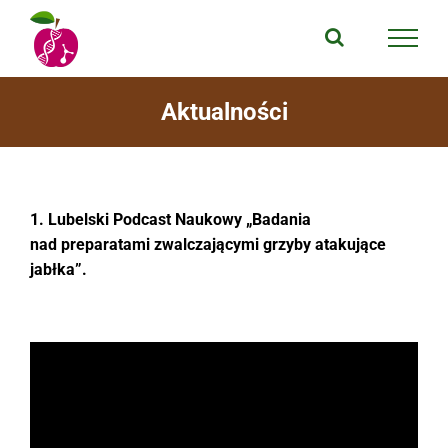
Przejdź
do
zawartości
Aktualności
1. Lubelski Podcast Naukowy „Badania
nad preparatami zwalczającymi grzyby atakujące
jabłka”.